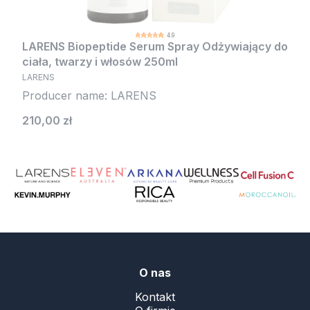
4.9
LARENS Biopeptide Serum Spray Odżywiający do
ciała, twarzy i włosów 250ml
LARENS
Producer name: LARENS
Cena
210,00 zł
.
O nas
Kontakt