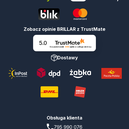
Zobacz opinie BRILLAR z TrustMate
5.0
Na podstawie
869
opinii
z całego okresu
Dostawy
Obsługa klienta
795 990 076