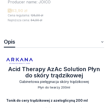
Producer name: JOICO
63,90 zł
Cena regularna:
126,00 zł
Najniższa cena:
64,90 zł
Opis
Acid Therapy AzAc Solution Płyn
do skóry trądzikowej
Gabinetowa pielęgnacja skóry trądzikowej
Płyn do twarzy 200ml
Tonik do cery trądzikowej z azeloglicyną 200 ml