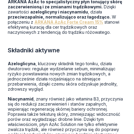
ARKANA AzAc to specjalistyczny płyn tonujący skórę
zaczerwienioną i ze zmianami trądzikowymi.
Dzięki
zawartości
azeloglicyny i niacynamidu
, działa
przeciwzapalnie, normalizująco oraz łagodząco.
W
połączeniu z
ARKANA AzAc Forte Cream 15%
stanowi
efektywną kurację dla cer trądzikowych oraz
naczyniowych z tendencją do trądziku różowatego.
Składniki aktywne
Azeloglicyna
, kluczowy składnik tego toniku, działa
dwutorowo: reguluje wydzielanie sebum, minimalizując
ryzyko powstawania nowych zmian trądzikowych, a
jednocześnie działa rozjaśniająco na istniejące
przebarwienia, dzięki czemu skóra odzyskuje jednolity,
zdrowszy wygląd.
Niacynamid
, znany również jako witamina B3, przyczynia
się do redukcji zaczerwienień i stanów zapalnych,
wspierając regenerację skórnej bariery ochronnej.
Poprawia także teksturę skóry, zmniejszając widoczność
porów oraz wygładzając drobne linie. Dzięki tym
właściwościom, płyn AzAc Solution nie tylko efektywnie
zwalcza trądzik, ale również przyczynia się do poprawy