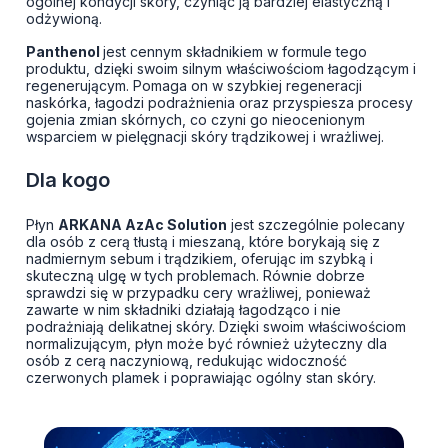
ogólnej kondycji skóry, czyniąc ją bardziej elastyczną i
odżywioną.
Panthenol
jest cennym składnikiem w formule tego
produktu, dzięki swoim silnym właściwościom łagodzącym i
regenerującym. Pomaga on w szybkiej regeneracji
naskórka, łagodzi podrażnienia oraz przyspiesza procesy
gojenia zmian skórnych, co czyni go nieocenionym
wsparciem w pielęgnacji skóry trądzikowej i wrażliwej.
Dla kogo
Płyn
ARKANA AzAc Solution
jest szczególnie polecany
dla osób z cerą tłustą i mieszaną, które borykają się z
nadmiernym sebum i trądzikiem, oferując im szybką i
skuteczną ulgę w tych problemach. Równie dobrze
sprawdzi się w przypadku cery wrażliwej, ponieważ
zawarte w nim składniki działają łagodząco i nie
podrażniają delikatnej skóry. Dzięki swoim właściwościom
normalizującym, płyn może być również użyteczny dla
osób z cerą naczyniową, redukując widoczność
czerwonych plamek i poprawiając ogólny stan skóry.