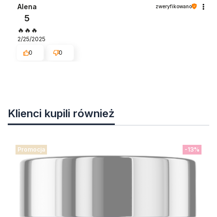
Alena
zweryfikowano
5
🔥🔥🔥
2/25/2025
0
0
Klienci kupili również
Promocja
-13%