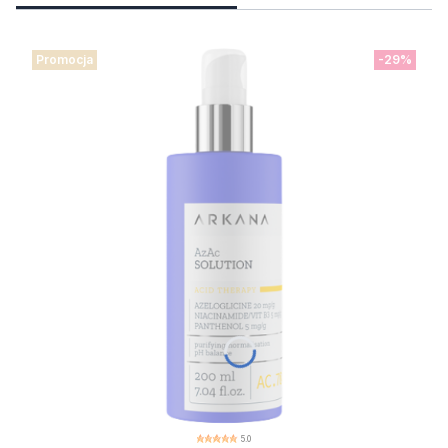
Promocja
-29%
5.0