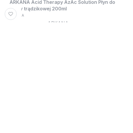
ARKANA Acid Therapy AzAc Solution Płyn do
skóry trądzikowej 200ml
ARKANA
Producer name: ARKANA
76,90 zł
Cena regularna:
109,00 zł
Najniższa cena:
78,90 zł
Bestsellery
Dostawa 0zł
-10% z WELLU10