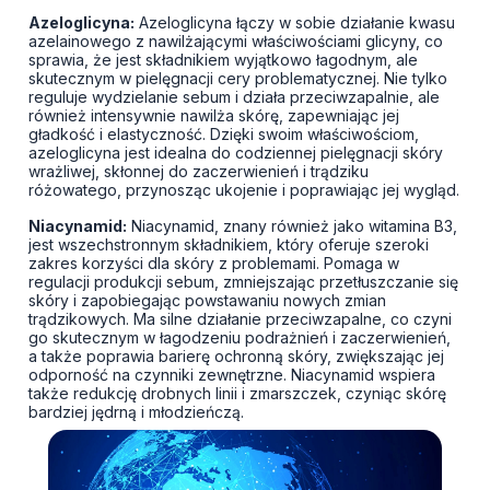
Azeloglicyna:
Azeloglicyna łączy w sobie działanie kwasu
azelainowego z nawilżającymi właściwościami glicyny, co
sprawia, że jest składnikiem wyjątkowo łagodnym, ale
skutecznym w pielęgnacji cery problematycznej. Nie tylko
reguluje wydzielanie sebum i działa przeciwzapalnie, ale
również intensywnie nawilża skórę, zapewniając jej
gładkość i elastyczność. Dzięki swoim właściwościom,
azeloglicyna jest idealna do codziennej pielęgnacji skóry
wrażliwej, skłonnej do zaczerwienień i trądziku
różowatego, przynosząc ukojenie i poprawiając jej wygląd.
Niacynamid:
Niacynamid, znany również jako witamina B3,
jest wszechstronnym składnikiem, który oferuje szeroki
zakres korzyści dla skóry z problemami. Pomaga w
regulacji produkcji sebum, zmniejszając przetłuszczanie się
skóry i zapobiegając powstawaniu nowych zmian
trądzikowych. Ma silne działanie przeciwzapalne, co czyni
go skutecznym w łagodzeniu podrażnień i zaczerwienień,
a także poprawia barierę ochronną skóry, zwiększając jej
odporność na czynniki zewnętrzne. Niacynamid wspiera
także redukcję drobnych linii i zmarszczek, czyniąc skórę
bardziej jędrną i młodzieńczą.