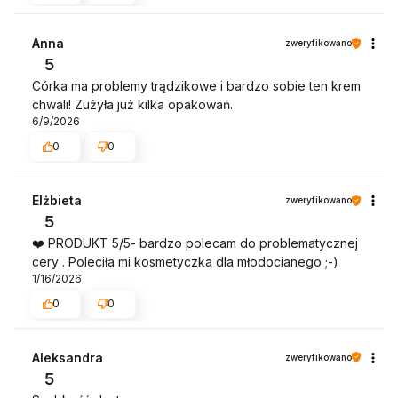
Anna
zweryfikowano
5
Córka ma problemy trądzikowe i bardzo sobie ten krem
chwali! Zużyła już kilka opakowań.
6/9/2026
0
0
Elżbieta
zweryfikowano
5
❤️ PRODUKT 5/5- bardzo polecam do problematycznej
cery . Poleciła mi kosmetyczka dla młodocianego ;-)
1/16/2026
0
0
Aleksandra
zweryfikowano
5