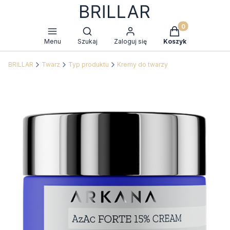
Produkty w kosz
Otwórz wyszukiwarkę
Menu
Szukaj
Zaloguj się
Koszyk
BRILLAR
Twarz
Typ produktu
Kremy do twarzy