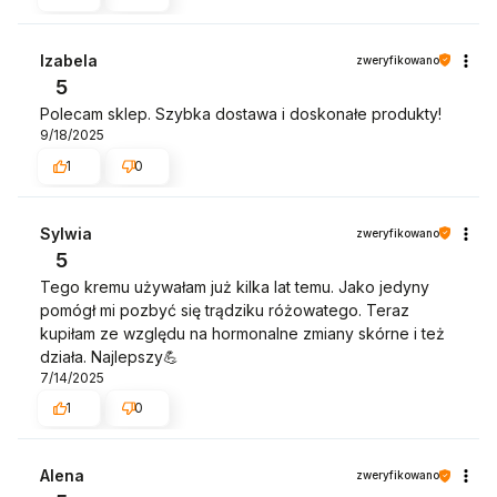
Izabela
zweryfikowano
5
Polecam sklep. Szybka dostawa i doskonałe produkty!
9/18/2025
1
0
Sylwia
zweryfikowano
5
Tego kremu używałam już kilka lat temu. Jako jedyny
pomógł mi pozbyć się trądziku różowatego. Teraz
kupiłam ze względu na hormonalne zmiany skórne i też
działa. Najlepszy💪
7/14/2025
1
0
Alena
zweryfikowano