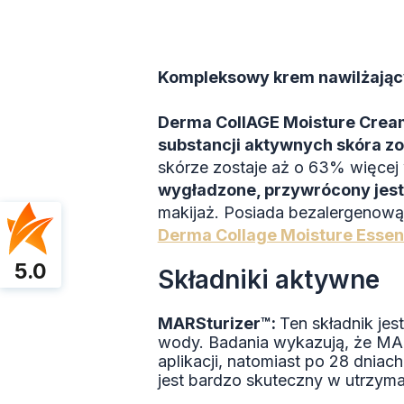
Kompleksowy krem nawilżając
Derma CollAGE Moisture Crea
substancji aktywnych skóra zo
skórze zostaje aż o 63% więcej
wygładzone, przywrócony jest 
makijaż. Posiada bezalergenową
Derma Collage Moisture Esse
5.0
Składniki aktywne
MARSturizer™:
Ten składnik jes
wody. Badania wykazują, że MAR
aplikacji, natomiast po 28 dnia
jest bardzo skuteczny w utrzym