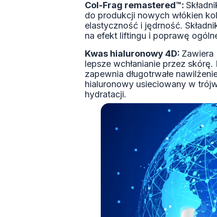
Col-Frag remastered™:
Składni
do produkcji nowych włókien ko
elastyczność i jędrność. Składn
na efekt liftingu i poprawę ogólne
Kwas hialuronowy 4D:
Zawiera 
lepsze wchłanianie przez skórę.
zapewnia długotrwałe nawilżenie
hialuronowy usieciowany w trój
hydratacji.