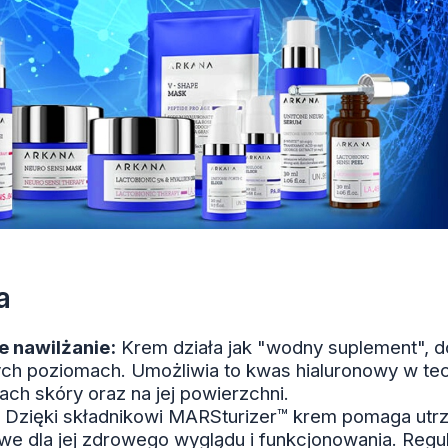
a
 nawilżanie:
Krem działa jak "wodny suplement", d
ych poziomach. Umożliwia to kwas hialuronowy w tec
ch skóry oraz na jej powierzchni.
Dzięki składnikowi MARSturizer™ krem pomaga ut
we dla jej zdrowego wyglądu i funkcjonowania. Reg