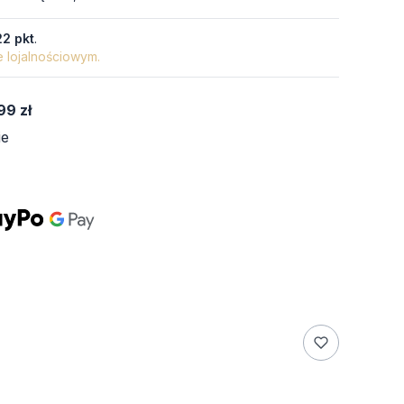
22 pkt
.
e lojalnościowym.
99 zł
ie