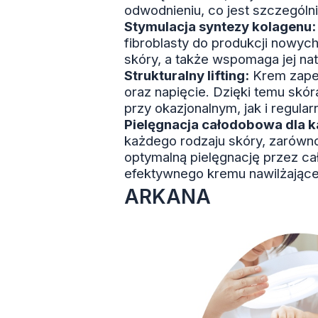
odwodnieniu, co jest szczególn
Stymulacja syntezy kolagenu:
fibroblasty do produkcji nowyc
skóry, a także wspomaga jej na
Strukturalny lifting:
Krem zapewn
oraz napięcie. Dzięki temu skó
przy okazjonalnym, jak i regula
Pielęgnacja całodobowa dla k
każdego rodzaju skóry, zarówno
optymalną pielęgnację przez ca
efektywnego kremu nawilżająceg
ARKANA