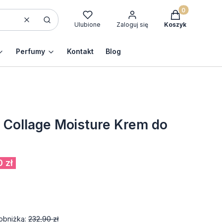
Produkty w kos
Wyczyść
Szukaj
Ulubione
Zaloguj się
Koszyk
Perfumy
Kontakt
Blog
ollage Moisture Krem do
 zł
obniżką:
232,90 zł