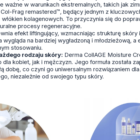
ie ważne w warunkach ekstremalnych, takich jak zi
Col-Frag remastered™, będący jednym z kluczowych
h włókien kolagenowych. To przyczynia się do popraw
turalne procesy regeneracyjne.
ia efekt liftingujący, wzmacniając strukturę skóry 
ra wygląda na bardziej wygładzoną i młodzieżową, a 
rnym stosowaniu.
ażdego rodzaju skóry:
Derma CollAGE Moisture Cre
 dla kobiet, jak i mężczyzn. Jego formuła została z
łą dobę, co czyni go uniwersalnym rozwiązaniem dl
o, niezależnie od swojego typu skóry.