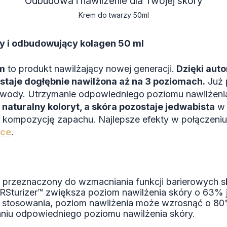
Odbudowa i nawilżenie dla Twojej skóry
Krem do twarzy 50ml
y i odbudowujący kolagen 50 ml
m
to produkt nawilżający nowej generacji.
Dzięki auto
staje dogłębnie nawilżona aż na 3 poziomach.
Już p
 wody. Utrzymanie odpowiedniego poziomu nawilżeni
naturalny koloryt, a skóra pozostaje jedwabista
w 
 kompozycję zapachu. Najlepsze efekty w połączeniu
nce
.
t przeznaczony do wzmacniania funkcji barierowych sk
Sturizer™ zwiększa poziom nawilżenia skóry o 63% j
ch stosowania, poziom nawilżenia może wzrosnąć o 80%
aniu odpowiedniego poziomu nawilżenia skóry.