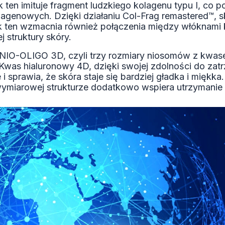
k ten imituje fragment ludzkiego kolagenu typu I, co
lagenowych. Dzięki działaniu Col-Frag remastered™,
ik ten wzmacnia również połączenia między włóknami
j struktury skóry.
NIO-OLIGO 3D, czyli trzy rozmiary niosomów z kwas
 Kwas hialuronowy 4D, dzięki swojej zdolności do za
 i sprawia, że skóra staje się bardziej gładka i mięk
wymiarowej strukturze dodatkowo wspiera utrzymani