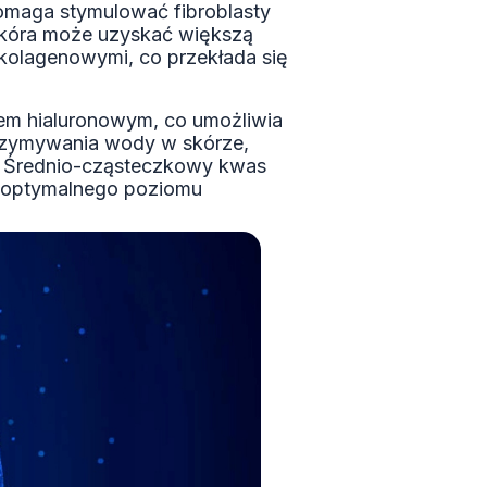
 pomaga stymulować fibroblasty
 skóra może uzyskać większą
 kolagenowymi, co przekłada się
em hialuronowym, co umożliwia
trzymywania wody w skórze,
ka. Średnio-cząsteczkowy kwas
e optymalnego poziomu