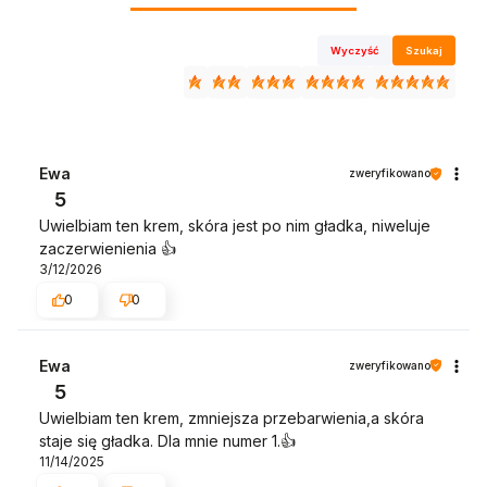
Wyczyść
Szukaj
Ewa
zweryfikowano
5
Uwielbiam ten krem, skóra jest po nim gładka, niweluje
zaczerwienienia 👍️
3/12/2026
0
0
Ewa
zweryfikowano
5
Uwielbiam ten krem, zmniejsza przebarwienia,a skóra
staje się gładka. Dla mnie numer 1.👍️
11/14/2025