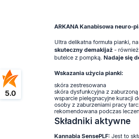
ARKANA Kanabisowa neuro-pia
Ultra delikatna formuła pianki, n
skuteczny demakijaż
- również
butelce z pompką.
Nadaje się d
Wskazania użycia pianki:
skóra zestresowana
skóra dysfunkcyjna z zaburzoną 
5.0
wsparcie pielęgnacyjne kuracji 
osoby z zaburzeniami pracy tar
rekomendowana podczas leczen
Składniki aktywne
Kannabia SensePLF:
Jest to sk