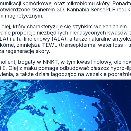
omunikacji komórkowej oraz mikrobiomu skóry. Ponadto
potwierdzone skanerem 3D. Kannabia SensePLF reduku
em magnetycznym.
 olej, który charakteryzuje się szybkim wchłanianiem i
idealne proporcje niezbędnych nienasyconych kwasów 
A) i alfa-linolenowy (ALA), a także naturalne antyoks
skórne, zmniejsza TEWL (transepidermal water loss - 
za regenerację skóry.
molient, bogaty w NNKT, w tym kwas linolowy, oleinow
 i E. Olej z maku pomaga odbudować płaszcz hydro-li
enia, a także działa łagodząco na wszelkie podrażnie