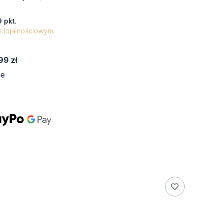
9 pkt
.
e lojalnościowym.
99 zł
ie