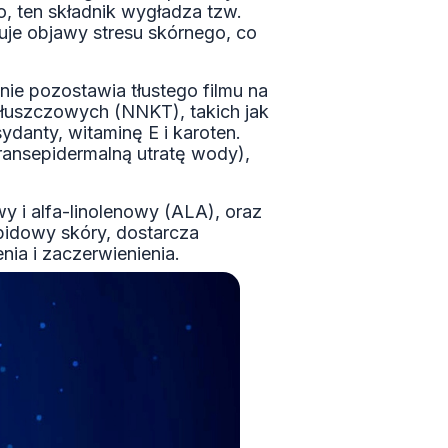
, ten składnik wygładza tzw.
je objawy stresu skórnego, co
 nie pozostawia tłustego filmu na
tłuszczowych (NNKT), takich jak
ydanty, witaminę E i karoten.
transepidermalną utratę wody),
y i alfa-linolenowy (ALA), oraz
pidowy skóry, dostarcza
nia i zaczerwienienia.