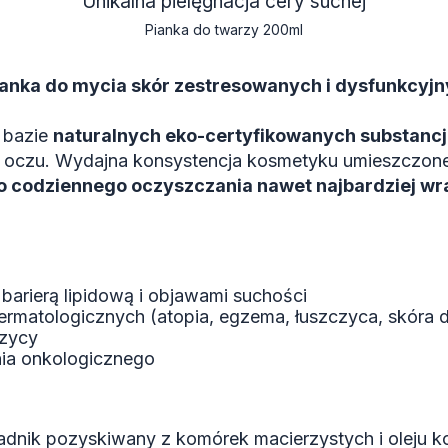
Unikalna pielęgnacja cery suchej
Pianka do twarzy 200ml
nka do mycia skór zestresowanych i dysfunkcyj
a bazie
naturalnych eko-certyfikowanych substancj
 oczu. Wydajna konsystencja kosmetyku umieszczon
o codziennego oczyszczania nawet najbardziej wra
barierą lipidową i objawami suchości
dermatologicznych (atopia, egzema, łuszczyca, skóra
czycy
ia onkologicznego
ładnik pozyskiwany z komórek macierzystych i oleju 