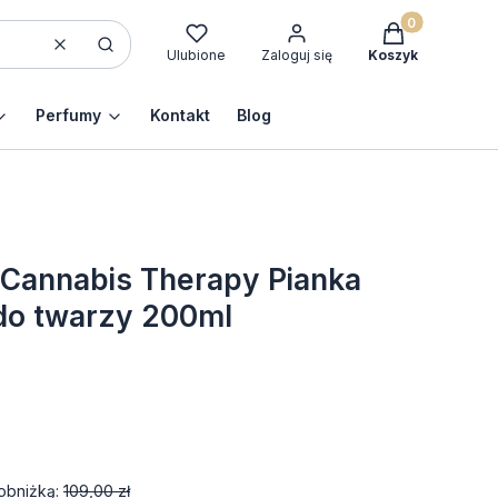
Produkty w kos
Wyczyść
Szukaj
Ulubione
Zaloguj się
Koszyk
Perfumy
Kontakt
Blog
annabis Therapy Pianka
do twarzy 200ml
obniżką:
109,00 zł