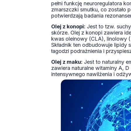
pełni funkcję neuroregulatora k
zmarszczki smutku, co zostało 
potwierdzają badania rezonans
Olej z konopi:
Jest to tzw. suchy
skórze. Olej z konopi zawiera 
kwas oleinowy (CLA), linolowy (L
Składnik ten odbudowuje lipidy 
łagodzi podrażnienia i przyspies
Olej z maku:
Jest to naturalny e
zawiera naturalne witaminy A, D
intensywnego nawilżenia i odżywi