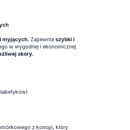
nych
i myjących.
Zapewnia
szybki i
ego w wygodnej i ekonomicznej
żliwej skóry.
 diabetyków)
komórkowego z konopi, który