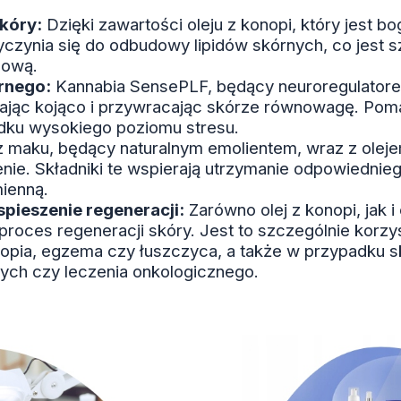
kóry:
Dzięki zawartości oleju z konopi, który jest 
czynia się do odbudowy lipidów skórnych, co jest s
dową.
rnego:
Kannabia SensePLF, będący neuroregulator
łając kojąco i przywracając skórze równowagę. Po
dku wysokiego poziomu stresu.
z maku, będący naturalnym emolientem, wraz z oleje
nie. Składniki te wspierają utrzymanie odpowiednie
mienną.
pieszenie regeneracji:
Zarówno olej z konopi, jak i
 proces regeneracji skóry. Jest to szczególnie korz
atopia, egzema czy łuszczyca, a także w przypadku
ych czy leczenia onkologicznego.