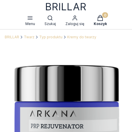
Produkty w kosz
Otwórz wyszukiwarkę
Menu
Szukaj
Zaloguj się
Koszyk
BRILLAR
Twarz
Typ produktu
Kremy do twarzy