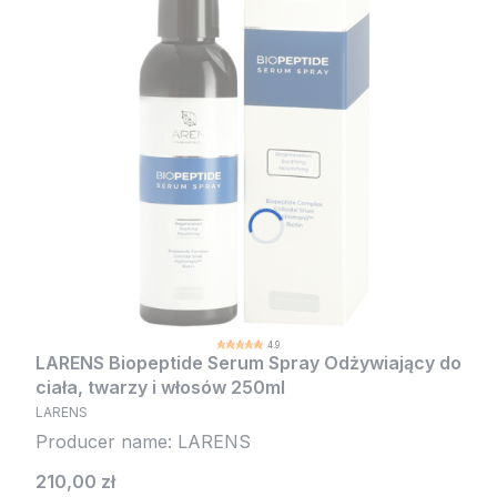
4.9
LARENS Biopeptide Serum Spray Odżywiający do
ciała, twarzy i włosów 250ml
LARENS
Producer name: LARENS
Cena
210,00 zł