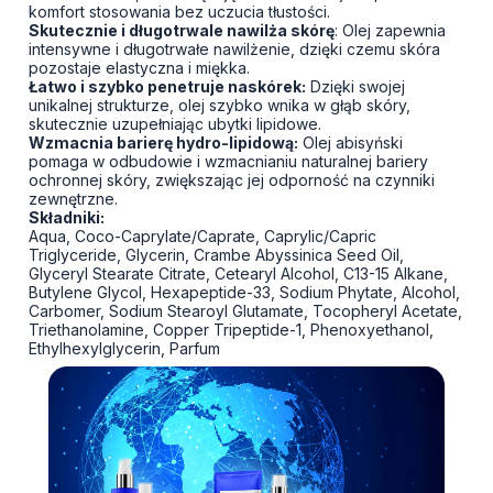
komfort stosowania bez uczucia tłustości.
Skutecznie i długotrwale nawilża skórę
: Olej zapewnia
intensywne i długotrwałe nawilżenie, dzięki czemu skóra
pozostaje elastyczna i miękka.
Łatwo i szybko penetruje naskórek:
Dzięki swojej
unikalnej strukturze, olej szybko wnika w głąb skóry,
skutecznie uzupełniając ubytki lipidowe.
Wzmacnia barierę hydro-lipidową:
Olej abisyński
pomaga w odbudowie i wzmacnianiu naturalnej bariery
ochronnej skóry, zwiększając jej odporność na czynniki
zewnętrzne.
Składniki:
Aqua, Coco-Caprylate/Caprate, Caprylic/Capric
Triglyceride, Glycerin, Crambe Abyssinica Seed Oil,
Glyceryl Stearate Citrate, Cetearyl Alcohol, C13-15 Alkane,
Butylene Glycol, Hexapeptide-33, Sodium Phytate, Alcohol,
Carbomer, Sodium Stearoyl Glutamate, Tocopheryl Acetate,
Triethanolamine, Copper Tripeptide-1, Phenoxyethanol,
Ethylhexylglycerin, Parfum