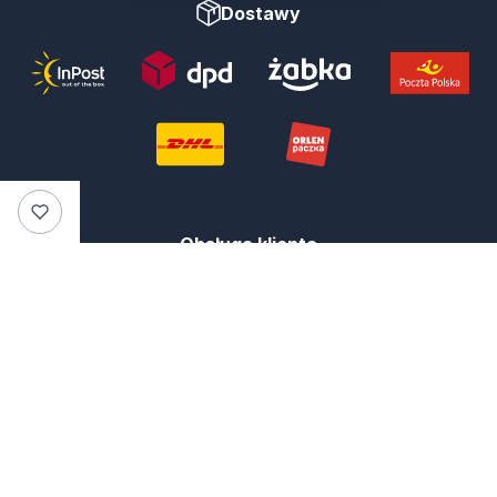
Dostawy
Obsługa klienta
795 990 076
Doradztwo przy wyborze
502 509 224
Adres e-mail
brillarquality@gmail.com