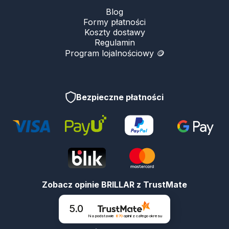
Blog
Formy płatności
Koszty dostawy
Regulamin
Program lojalnościowy 🪙
Bezpieczne płatności
Zobacz opinie BRILLAR z TrustMate
5.0
Na podstawie
870
opinii
z całego okresu