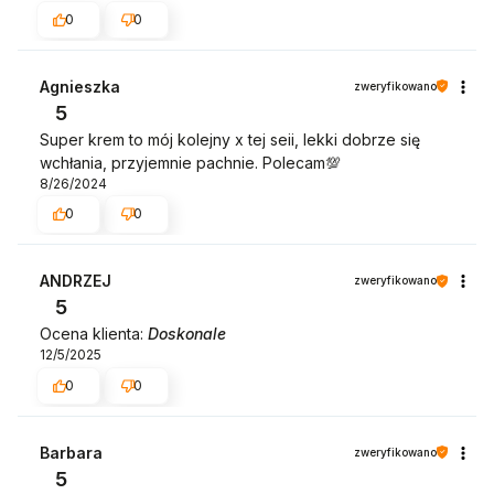
0
0
Agnieszka
zweryfikowano
5
Super krem to mój kolejny x tej seii, lekki dobrze się
wchłania, przyjemnie pachnie. Polecam💯
8/26/2024
0
0
ANDRZEJ
zweryfikowano
5
Ocena klienta:
Doskonale
12/5/2025
0
0
Barbara
zweryfikowano
5