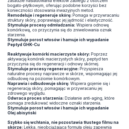
zasadzie naśladowania efektów zabiegu z osoczem
bogato-płytkowym, oferując podobne korzyści bez
konieczności stosowania inwazyjnych metod.
Remodeluje i regeneruje skórę:
Pomaga w przywracaniu
struktury skóry, poprawiając jej jędrność i elastyczność.
Stymuluje procesy odmładzania:
Wspiera odnowę
komórkową, co przyczynia się do zniwelowania oznak
starzenia.
Stymuluje porost włosów i hamuje ich wypadanie
Peptyd GHK-Cu
Reaktywuje komórki macierzyste skóry:
Poprzez
aktywację komórek macierzystych skóry, peptyd ten
przyczynia się do regeneracji i odnowy skórnej.
Stymuluje procesy regeneracyjne:
Przyspiesza
naturalne procesy naprawcze w skórze, wspomagając jej
odbudowę na poziomie komórkowym.
Naprawia i odbudowuje skórę:
Wspiera gojenie się i
regenerację skóry, pomagając w przywracaniu jej
zdrowego wyglądu.
Odwraca proces starzenia:
Działanie anti-aging, które
pomaga zredukować widoczne oznaki starzenia.
Stymuluje porost włosów i hamuje ich wypadanie
Olej abisyński
Szybko się wchłania, nie pozostawia tłustego filmu na
skórze:
Lekka, nieobciążająca formuła oleju zapewnia