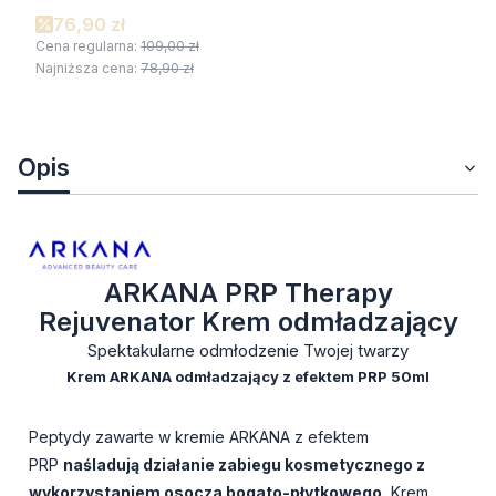
76,90 zł
Cena regularna:
109,00 zł
Najniższa cena:
78,90 zł
Opis
ARKANA PRP Therapy
Rejuvenator Krem odmładzający
Spektakularne odmłodzenie Twojej twarzy
Krem ARKANA odmładzający z efektem PRP 50ml
Peptydy zawarte w kremie ARKANA z efektem
PRP
naśladują działanie zabiegu kosmetycznego z
wykorzystaniem osocza bogato-płytkowego.
Krem