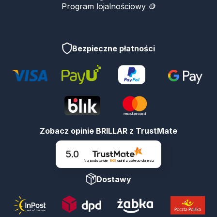
Program lojalnościowy 🪙
Bezpieczne płatności
Zobacz opinie BRILLAR z TrustMate
5.0
Na podstawie
869
opinii
z całego okresu
Dostawy