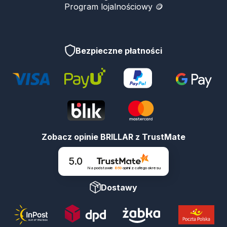
Program lojalnościowy 🪙
Bezpieczne płatności
Zobacz opinie BRILLAR z TrustMate
5.0
Na podstawie
869
opinii
z całego okresu
Dostawy