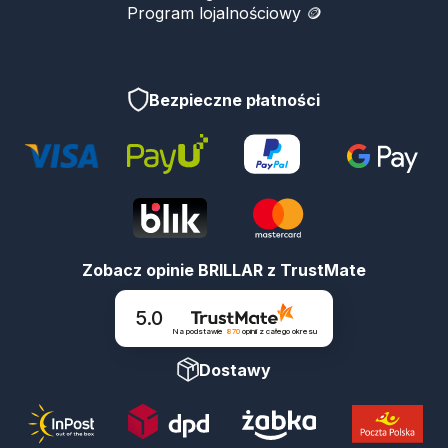
Program lojalnościowy 🪙
Bezpieczne płatności
Zobacz opinie BRILLAR z TrustMate
5.0
Na podstawie
870
opinii
z całego okresu
Dostawy