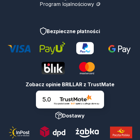
Program lojalnościowy 🪙
Bezpieczne płatności
Zobacz opinie BRILLAR z TrustMate
5.0
Na podstawie
867
opinii
z całego okresu
Dostawy