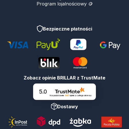
Program lojalnościowy 🪙
Bezpieczne płatności
Zobacz opinie BRILLAR z TrustMate
5.0
Na podstawie
867
opinii
z całego okresu
Dostawy