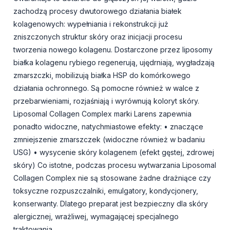
zachodzą procesy dwutorowego działania białek
kolagenowych: wypełniania i rekonstrukcji już
zniszczonych struktur skóry oraz inicjacji procesu
tworzenia nowego kolagenu. Dostarczone przez liposomy
białka kolagenu rybiego regenerują, ujędrniają, wygładzają
zmarszczki, mobilizują białka HSP do komórkowego
działania ochronnego. Są pomocne również w walce z
przebarwieniami, rozjaśniają i wyrównują koloryt skóry.
Liposomal Collagen Complex marki Larens zapewnia
ponadto widoczne, natychmiastowe efekty: • znaczące
zmniejszenie zmarszczek (widoczne również w badaniu
USG) • wysycenie skóry kolagenem (efekt gęstej, zdrowej
skóry) Co istotne, podczas procesu wytwarzania Liposomal
Collagen Complex nie są stosowane żadne drażniące czy
toksyczne rozpuszczalniki, emulgatory, kondycjonery,
konserwanty. Dlatego preparat jest bezpieczny dla skóry
alergicznej, wrażliwej, wymagającej specjalnego
traktowania.