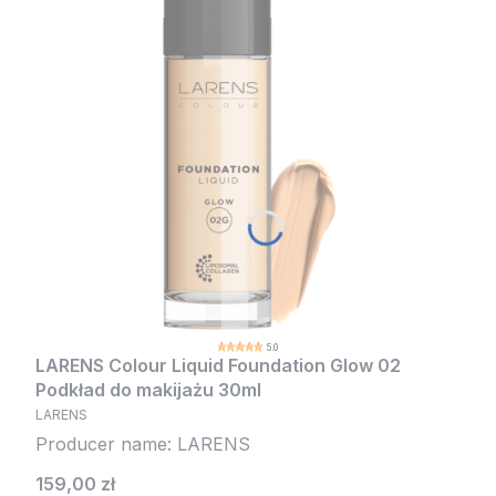
5.0
LARENS Colour Liquid Foundation Glow 02
Podkład do makijażu 30ml
LARENS
Producer name: LARENS
Cena
159,00 zł