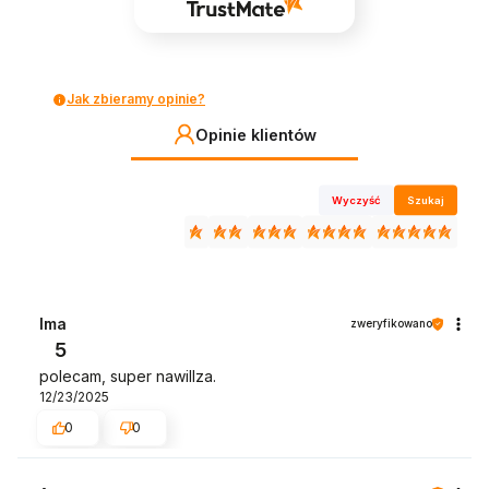
Jak zbieramy opinie?
Opinie klientów
Wyczyść
Szukaj
Ima
zweryfikowano
5
polecam, super nawillza.
12/23/2025
0
0