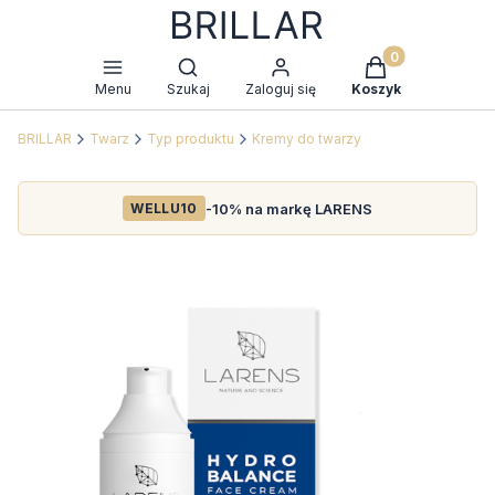
Produkty w kosz
Otwórz wyszukiwarkę
Menu
Szukaj
Zaloguj się
Koszyk
BRILLAR
Twarz
Typ produktu
Kremy do twarzy
-10% na markę LARENS
WELLU10