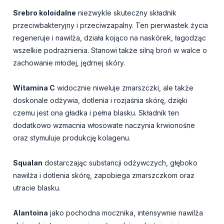
Srebro koloidalne
niezwykle skuteczny składnik
przeciwbakteryjny i przeciwzapalny. Ten pierwiastek życia
regeneruje i nawilża, działa kojąco na naskórek, łagodząc
wszelkie podrażnienia. Stanowi także silną broń w walce o
zachowanie młodej, jędrnej skóry.
Witamina C
widocznie niweluje zmarszczki, ale także
doskonale odżywia, dotlenia i rozjaśnia skórę, dzięki
czemu jest ona gładka i pełna blasku. Składnik ten
dodatkowo wzmacnia włosowate naczynia krwionośne
oraz stymuluje produkcję kolagenu.
Squalan
dostarczając substancji odżywczych, głęboko
nawilża i dotlenia skórę, zapobiega zmarszczkom oraz
utracie blasku.
Alantoina
jako pochodna mocznika, intensywnie nawilża