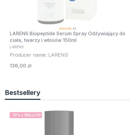
4.9
LARENS Biopeptide Serum Spray Odżywiający do
ciała, twarzy i włosów 150ml
LARENS
Producer name: LARENS
Cena
136,00 zł
Bestsellery
-10% z WELLU10