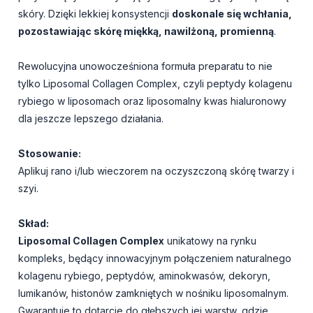
skóry. Dzięki lekkiej konsystencji
doskonale się wchłania,
pozostawiając skórę miękką, nawilżoną, promienną
.
Rewolucyjna unowocześniona formuła preparatu to nie
tylko Liposomal Collagen Complex, czyli peptydy kolagenu
rybiego w liposomach oraz liposomalny kwas hialuronowy
dla jeszcze lepszego działania.
Stosowanie:
Aplikuj rano i/lub wieczorem na oczyszczoną skórę twarzy i
szyi.
Skład:
Liposomal Collagen Complex
unikatowy na rynku
kompleks, będący innowacyjnym połączeniem naturalnego
kolagenu rybiego, peptydów, aminokwasów, dekoryn,
lumikanów, histonów zamkniętych w nośniku liposomalnym.
Gwarantuje to dotarcie do głębszych jej warstw, gdzie