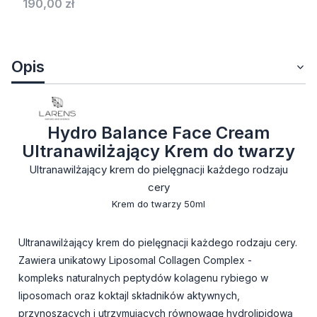
Cena
190,00 zł
Opis
Hydro Balance Face Cream
Ultranawilżający Krem do twarzy
Ultranawilżający krem do pielęgnacji każdego rodzaju
cery
Krem do twarzy 50ml
Ultranawilżający krem do pielęgnacji każdego rodzaju cery.
Zawiera unikatowy Liposomal Collagen Complex -
kompleks naturalnych peptydów kolagenu rybiego w
liposomach oraz koktajl składników aktywnych,
przynoszących i utrzymujących równowagę hydrolipidową