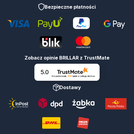
Bezpieczne płatności
Zobacz opinie BRILLAR z TrustMate
5.0
Na podstawie
869
opinii
z całego okresu
Dostawy