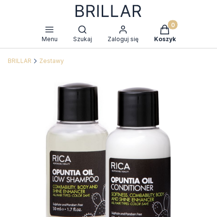
Produkty w kosz
Otwórz wyszukiwarkę
Menu
Szukaj
Zaloguj się
Koszyk
BRILLAR
Zestawy