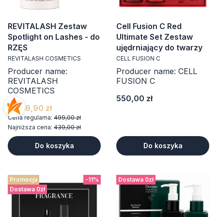
REVITALASH Zestaw
Cell Fusion C Red
Spotlight on Lashes - do
Ultimate Set Zestaw
RZĘS
ujędrniający do twarzy
REVITALASH COSMETICS
CELL FUSION C
Producer name:
Producer name: CELL
REVITALASH
FUSION C
COSMETICS
Cena
550,00 zł
439,90 zł
Cena regularna:
499,00 zł
Najniższa cena:
439,00 zł
Do koszyka
Do koszyka
Promocja
-11%
Dostawa 0zł
Dostawa 0zł