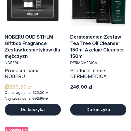
NOBERU OUD STHLM
Dermomedica Zestaw
Giftbox Fragrance
Tea Tree Oil Cleanser
Zestaw kosmetyków dla
150ml Azelaic Cleanser
mężczyzn
150ml
NOBERU
DERMOMEDICA
Producer name:
Producer name:
NOBERU
DERMOMEDICA
Cena
289,90 zł
246,00 zł
Cena regularna:
325,00 zł
Najniższa cena:
292,90 zł
Do koszyka
Do koszyka
Dostawa 0zł