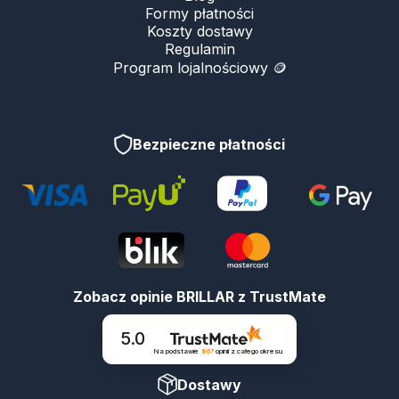
Formy płatności
Koszty dostawy
Regulamin
Program lojalnościowy 🪙
Bezpieczne płatności
Zobacz opinie BRILLAR z TrustMate
5.0
Na podstawie
867
opinii
z całego okresu
Dostawy