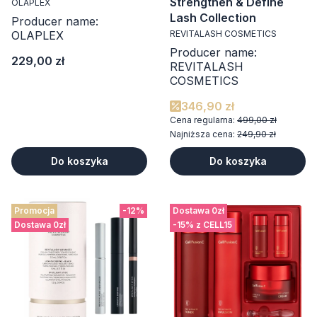
Strengthen & Define
OLAPLEX
Lash Collection
Producer name:
OLAPLEX
REVITALASH COSMETICS
Producer name:
Cena
229,00 zł
REVITALASH
COSMETICS
346,90 zł
Cena regularna:
499,00 zł
Najniższa cena:
249,90 zł
Do koszyka
Do koszyka
Promocja
-12%
Dostawa 0zł
Dostawa 0zł
-15% z CELL15