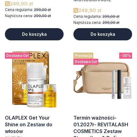
249,90 zł
Cena regularna:
299,00 zł
249,90 zł
Najniższa cena:
299,00 zł
Cena regularna:
299,00 zł
Najniższa cena:
299,00 zł
Do koszyka
Do koszyka
Dostawa 0zł
Promocja
-30%
Dostawa 0zł
OLAPLEX Get Your
Termin ważności-
Shine on Zestaw do
01.2027r- REVITALASH
włosów
COSMETICS Zestaw