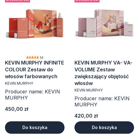
5.0
KEVIN MURPHY INFINITE
KEVIN MURPHY VA- VA-
COLOUR Zestaw do
VOLUME Zestaw
włosów farbowanych
zwiększający objętość
włosów
KEVIN MURPHY
KEVIN MURPHY
Producer name: KEVIN
MURPHY
Producer name: KEVIN
MURPHY
Cena
450,00 zł
Cena
420,00 zł
Do koszyka
Do koszyka