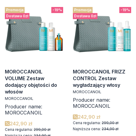
Promocja
-19%
Promocja
-19%
Dostawa 0zł
Dostawa 0zł
MOROCCANOIL
MOROCCANOIL FRIZZ
VOLUME Zestaw
CONTROL Zestaw
dodający objętości do
wygładzający włosy
włosów
MOROCCANOIL
MOROCCANOIL
Producer name:
MOROCCANOIL
Producer name:
MOROCCANOIL
242,90 zł
242,90 zł
Cena regularna:
299,00 zł
Najniższa cena:
234,90 zł
Cena regularna:
299,00 zł
Najniższa cena:
234,90 zł