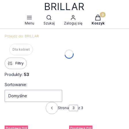
Produkty w kosz
Otwórz wyszukiwarkę
Menu
Szukaj
Zaloguj się
Koszyk
Przejdź do:
BRILLAR
Dla kobiet
Filtry
Produkty:
53
Lista produktów
Sortowanie:
Domyślne
Strona
z 3
Poprzednie produkty
Dostawa 0zł
Dostawa 0zł