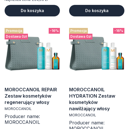
Do koszyka
Do koszyka
Promocja
-16%
Promocja
-16%
Dostawa 0zł
Dostawa 0zł
MOROCCANOIL REPAIR
MOROCCANOIL
Zestaw kosmetyków
HYDRATION Zestaw
regenerujący włosy
kosmetyków
nawilżający włosy
MOROCCANOIL
MOROCCANOIL
Producer name:
MOROCCANOIL
Producer name:
MOROCCANOIL