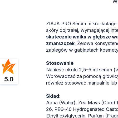
Wz
ZIAJA PRO Serum mikro-kolageno
skóry dojrzałej, wymagającej int
skutecznie wnika w głębsze w
zmarszczek
. Żelowa konsystenc
zabiegów w gabinetach kosmety
Stosowanie
Nanieść około 2,5–5 ml serum (w
Wprowadzać za pomocą głowicy 
5.0
również stosować manualnie lub
Skład:
Aqua (Water), Zea Mays (Corn) K
26, PEG-40 Hydrogenated Castor 
Ethylhexylglycerin, Parfum (Fra