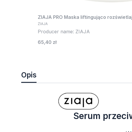
ZIAJA PRO Maska liftingująco rozświetl
ZIAJA
Producer name: ZIAJA
Cena
65,40 zł
Opis
Serum przec