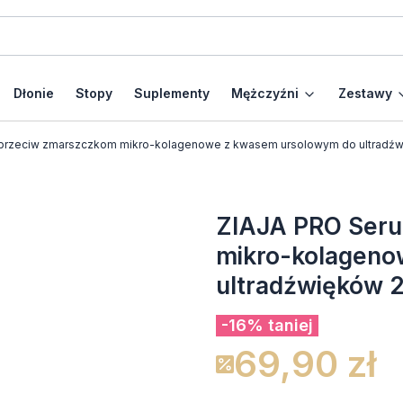
Dłonie
Stopy
Suplementy
Mężczyźni
Zestawy
przeciw zmarszczkom mikro-kolagenowe z kwasem ursolowym do ultradź
ZIAJA PRO Ser
mikro-kolageno
ultradźwięków 
-16% taniej
69,90 zł