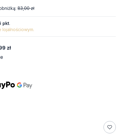
obniżką:
83,00 zł
6 pkt
.
e lojalnościowym.
99 zł
ie