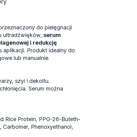
óry
rzeznaczony do pielęgnacji
iu ultradźwięków,
serum
lagenowej i redukcję
aplikacji. Produkt idealny do
owe lub manualnie.
zy, szyi i dekoltu.
chłonięcia. Serum można
ed Rice Protein, PPG-26-Buteth-
e, Carbomer, Phenoxyethanol,