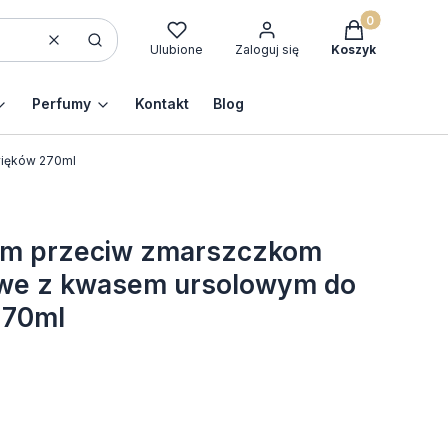
Produkty w kos
Wyczyść
Szukaj
Ulubione
Zaloguj się
Koszyk
Perfumy
Kontakt
Blog
więków 270ml
um przeciw zmarszczkom
we z kwasem ursolowym do
270ml