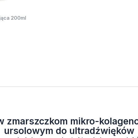
ająca 200ml
iw zmarszczkom mikro-kolagen
ursolowym do ultradźwięków