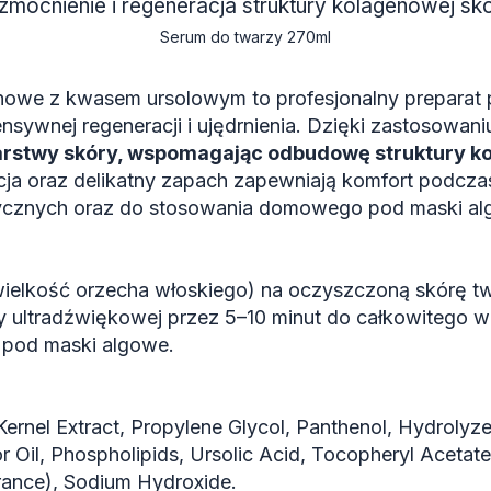
mocnienie i regeneracja struktury kolagenowej sk
Serum do twarzy 270ml
we z kwasem ursolowym to profesjonalny preparat p
ensywnej regeneracji i ujędrnienia. Dzięki zastosowan
arstwy skóry, wspomagając odbudowę struktury ko
ja oraz delikatny zapach zapewniają komfort podczas 
cznych oraz do stosowania domowego pod maski alg
ielkość orzecha włoskiego) na oczyszczoną skórę twar
ultradźwiękowej przez 5–10 minut do całkowitego w
 pod maski algowe.
ernel Extract, Propylene Glycol, Panthenol, Hydrolyz
Oil, Phospholipids, Ursolic Acid, Tocopheryl Acetat
grance), Sodium Hydroxide.