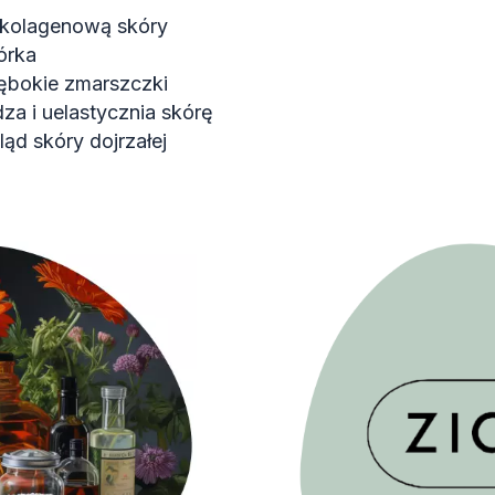
ę kolagenową skóry
órka
ębokie zmarszczki
za i uelastycznia skórę
ąd skóry dojrzałej