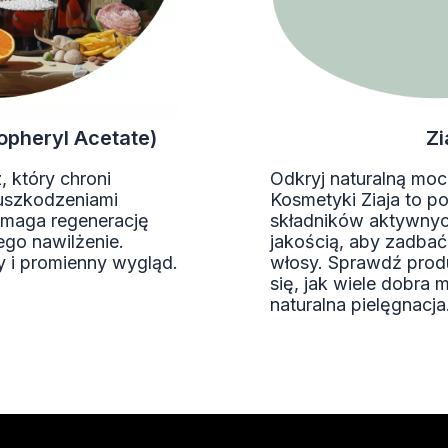
opheryl Acetate)
Zi
, który chroni
Odkryj naturalną moc 
 uszkodzeniami
Kosmetyki Ziaja to p
maga regenerację
składników aktywnyc
ego nawilżenie.
jakością, aby zadbać
 i promienny wygląd.
włosy. Sprawdź produ
się, jak wiele dobra 
naturalna pielęgnacja