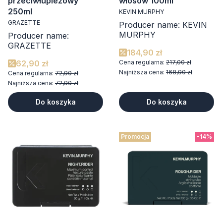
przeciwłupieżowy
włosów 100ml
250ml
KEVIN MURPHY
GRAZETTE
Producer name: KEVIN
MURPHY
Producer name:
GRAZETTE
184,90 zł
62,90 zł
Cena regularna:
217,00 zł
Najniższa cena:
168,90 zł
Cena regularna:
72,90 zł
Najniższa cena:
72,90 zł
Do koszyka
Do koszyka
Promocja
-14%