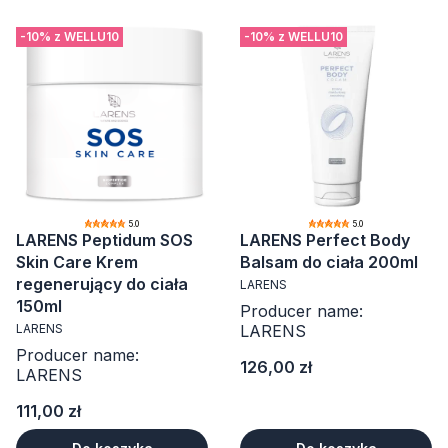
-10% z WELLU10
-10% z WELLU10
5.0
5.0
LARENS Peptidum SOS
LARENS Perfect Body
Skin Care Krem
Balsam do ciała 200ml
regenerujący do ciała
LARENS
150ml
Producer name:
LARENS
LARENS
Producer name:
Cena
126,00 zł
LARENS
Cena
111,00 zł