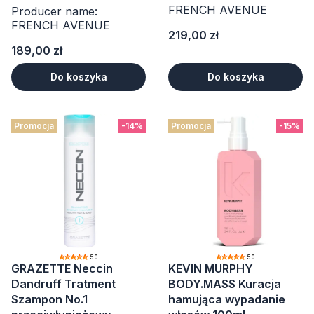
FRENCH AVENUE
Producer name:
FRENCH AVENUE
Cena
219,00 zł
Cena
189,00 zł
Do koszyka
Do koszyka
Promocja
-14%
Promocja
-15%
5.0
5.0
GRAZETTE Neccin
KEVIN MURPHY
Dandruff Tratment
BODY.MASS Kuracja
Szampon No.1
hamująca wypadanie