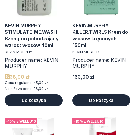
KEVIN MURPHY
KEVIN.MURPHY
STIMULATE-ME.WASH
KILLER.TWIRLS Krem do
Szampon pobudzający
włosów kręconych
wzrost włosów 40ml
150ml
KEVIN MURPHY
KEVIN MURPHY
Producer name: KEVIN
Producer name: KEVIN
MURPHY
MURPHY
Cena
38,90 zł
163,00 zł
Cena regularna:
45,00 zł
Najniższa cena:
26,90 zł
Do koszyka
Do koszyka
-10% z WELLU10
-10% z WELLU10