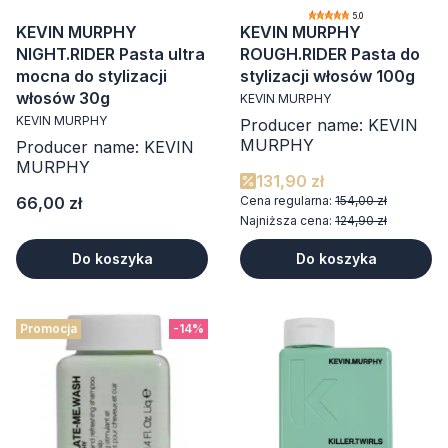
5.0
KEVIN MURPHY
KEVIN MURPHY
NIGHT.RIDER Pasta ultra
ROUGH.RIDER Pasta do
mocna do stylizacji
stylizacji włosów 100g
włosów 30g
KEVIN MURPHY
KEVIN MURPHY
Producer name: KEVIN
MURPHY
Producer name: KEVIN
MURPHY
131,90 zł
Cena
66,00 zł
Cena regularna:
154,00 zł
Najniższa cena:
124,90 zł
Do koszyka
Do koszyka
Promocja
-14%