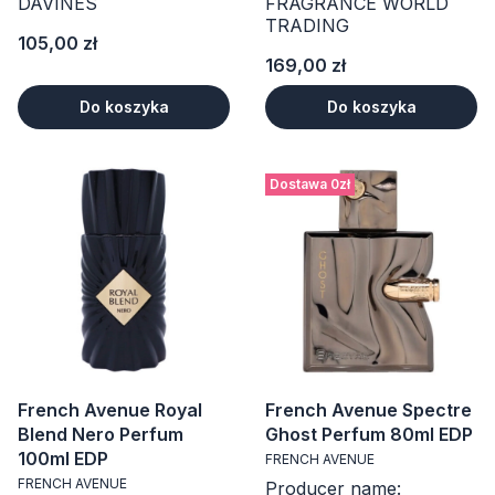
DAVINES
FRAGRANCE WORLD
TRADING
Cena
105,00 zł
Cena
169,00 zł
Do koszyka
Do koszyka
Dostawa 0zł
French Avenue Royal
French Avenue Spectre
Blend Nero Perfum
Ghost Perfum 80ml EDP
100ml EDP
FRENCH AVENUE
FRENCH AVENUE
Producer name: