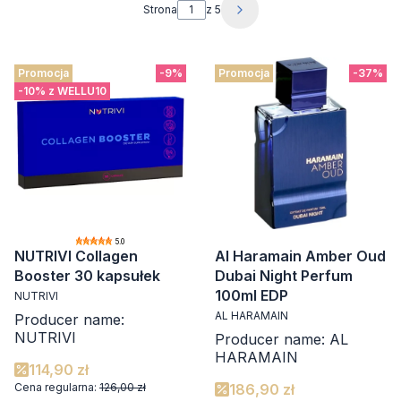
Strona
z 5
Następne produkty
Promocja
-9%
Promocja
-37%
-10% z WELLU10
5.0
NUTRIVI Collagen
Al Haramain Amber Oud
Booster 30 kapsułek
Dubai Night Perfum
100ml EDP
NUTRIVI
AL HARAMAIN
Producer name:
NUTRIVI
Producer name: AL
HARAMAIN
114,90 zł
Cena regularna:
126,00 zł
186,90 zł