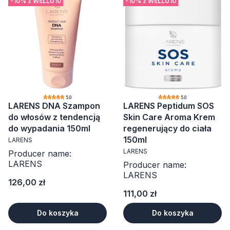
-10% z WELLU10
-10% z WELLU10
5.0
5.0
LARENS DNA Szampon
LARENS Peptidum SOS
do włosów z tendencją
Skin Care Aroma Krem
do wypadania 150ml
regenerujący do ciała
150ml
LARENS
LARENS
Producer name:
LARENS
Producer name:
LARENS
Cena
126,00 zł
Cena
111,00 zł
Do koszyka
Do koszyka