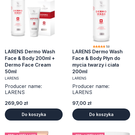
5.0
LARENS Dermo Wash
LARENS Dermo Wash
Face & Body 200ml +
Face & Body Płyn do
Dermo Face Cream
mycia twarzy i ciała
50ml
200ml
LARENS
LARENS
Producer name:
Producer name:
LARENS
LARENS
Cena
Cena
269,90 zł
97,00 zł
Do koszyka
Do koszyka