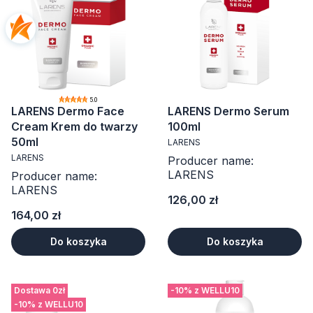
5.0
LARENS Dermo Face
LARENS Dermo Serum
Cream Krem do twarzy
100ml
50ml
LARENS
LARENS
Producer name:
LARENS
Producer name:
LARENS
Cena
126,00 zł
Cena
164,00 zł
Do koszyka
Do koszyka
Dostawa 0zł
-10% z WELLU10
-10% z WELLU10