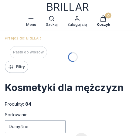
Produkty w kosz
Otwórz wyszukiwarkę
Menu
Szukaj
Zaloguj się
Koszyk
Przejdź do:
BRILLAR
Pasty do włosów
Filtry
Kosmetyki dla mężczyzn
Produkty:
84
Lista produktów
Sortowanie:
Domyślne