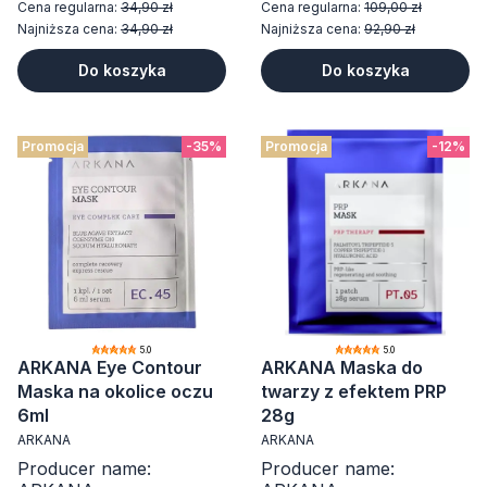
Cena regularna:
34,90 zł
Cena regularna:
109,00 zł
Najniższa cena:
34,90 zł
Najniższa cena:
92,90 zł
Do koszyka
Do koszyka
Promocja
-35%
Promocja
-12%
5.0
5.0
ARKANA Eye Contour
ARKANA Maska do
Maska na okolice oczu
twarzy z efektem PRP
6ml
28g
ARKANA
ARKANA
Producer name:
Producer name: