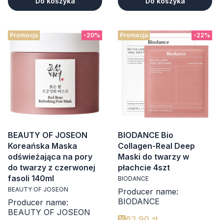
Do koszyka
Do koszyka
Promocja
-20%
Promocja
-22%
BEAUTY OF JOSEON
BIODANCE Bio
Koreańska Maska
Collagen-Real Deep
odświeżająca na pory
Maski do twarzy w
do twarzy z czerwonej
płachcie 4szt
fasoli 140ml
BIODANCE
BEAUTY OF JOSEON
Producer name:
BIODANCE
Producer name:
BEAUTY OF JOSEON
62,90 zł