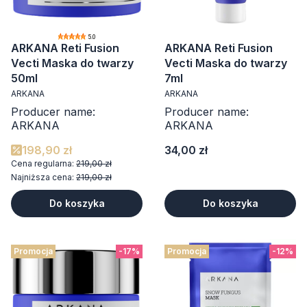
5.0
ARKANA Reti Fusion
ARKANA Reti Fusion
Vecti Maska do twarzy
Vecti Maska do twarzy
50ml
7ml
ARKANA
ARKANA
Producer name:
Producer name:
ARKANA
ARKANA
Cena
198,90 zł
34,00 zł
Cena regularna:
219,00 zł
Najniższa cena:
219,00 zł
Do koszyka
Do koszyka
Promocja
-17%
Promocja
-12%