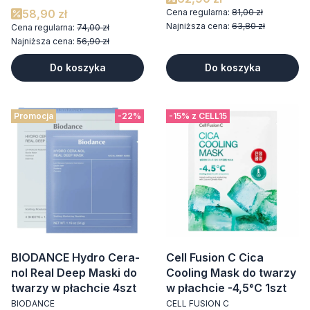
58,90 zł
Cena regularna:
81,00 zł
Najniższa cena:
63,80 zł
Cena regularna:
74,00 zł
Najniższa cena:
56,90 zł
Do koszyka
Do koszyka
Promocja
-22%
-15% z CELL15
BIODANCE Hydro Cera-
Cell Fusion C Cica
nol Real Deep Maski do
Cooling Mask do twarzy
twarzy w płachcie 4szt
w płachcie -4,5°C 1szt
BIODANCE
CELL FUSION C