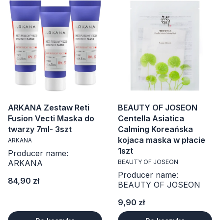
ARKANA Zestaw Reti
BEAUTY OF JOSEON
Fusion Vecti Maska do
Centella Asiatica
twarzy 7ml- 3szt
Calming Koreańska
kojaca maska w płacie
ARKANA
1szt
Producer name:
ARKANA
BEAUTY OF JOSEON
Producer name:
Cena
84,90 zł
BEAUTY OF JOSEON
Cena
9,90 zł