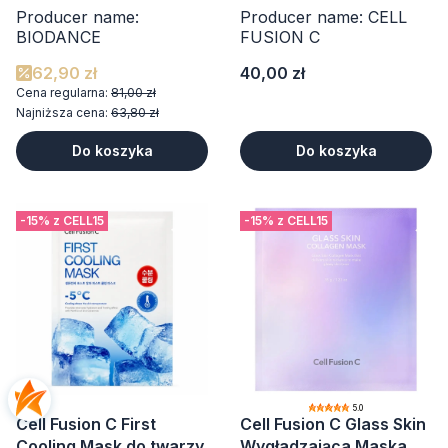
Producer name:
Producer name: CELL
BIODANCE
FUSION C
Cena
62,90 zł
40,00 zł
Cena regularna:
81,00 zł
Najniższa cena:
63,80 zł
Do koszyka
Do koszyka
-15% z CELL15
-15% z CELL15
5.0
Cell Fusion C First
Cell Fusion C Glass Skin
Cooling Mask do twarzy
Wygładzająca Maska