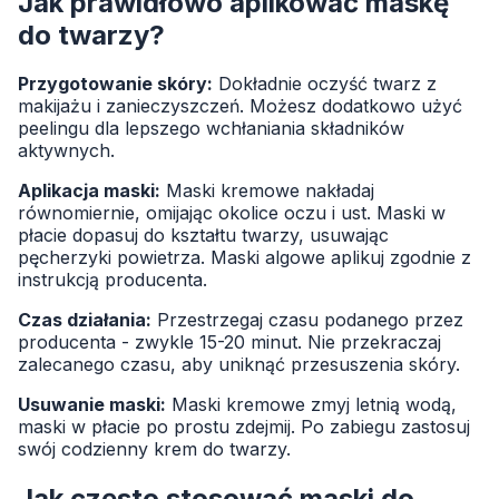
Jak prawidłowo aplikować maskę
do twarzy?
Przygotowanie skóry:
Dokładnie oczyść twarz z
makijażu i zanieczyszczeń. Możesz dodatkowo użyć
peelingu dla lepszego wchłaniania składników
aktywnych.
Aplikacja maski:
Maski kremowe nakładaj
równomiernie, omijając okolice oczu i ust. Maski w
płacie dopasuj do kształtu twarzy, usuwając
pęcherzyki powietrza. Maski algowe aplikuj zgodnie z
instrukcją producenta.
Czas działania:
Przestrzegaj czasu podanego przez
producenta - zwykle 15-20 minut. Nie przekraczaj
zalecanego czasu, aby uniknąć przesuszenia skóry.
Usuwanie maski:
Maski kremowe zmyj letnią wodą,
maski w płacie po prostu zdejmij. Po zabiegu zastosuj
swój codzienny krem do twarzy.
Jak często stosować maski do