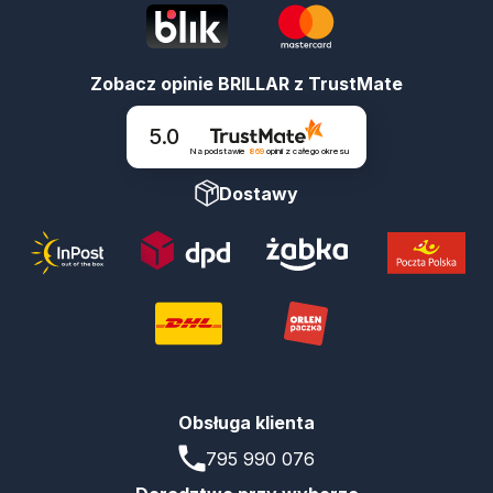
Zobacz opinie BRILLAR z TrustMate
5.0
Na podstawie
869
opinii
z całego okresu
Dostawy
Obsługa klienta
795 990 076