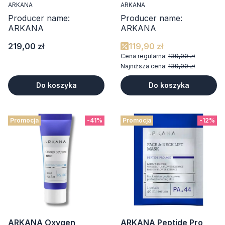
ARKANA
ARKANA
Producer name:
Producer name:
ARKANA
ARKANA
Cena
219,00 zł
119,90 zł
Cena regularna:
139,00 zł
Najniższa cena:
139,00 zł
Do koszyka
Do koszyka
Promocja
-41%
Promocja
-12%
ARKANA Oxygen
ARKANA Peptide Pro