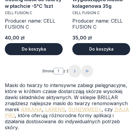
w płachcie -5°C 1szt
kolagenowa 35g
CELL FUSION C
CELL FUSION C
Producer name: CELL
Producer name: CELL
FUSION C
FUSION C
Cena
Cena
40,00 zł
35,00 zł
Do koszyka
Do koszyka
Strona
z 2
Przejdź do ostatniej s
Maski do twarzy to intensywne zabiegi pielęgnacyjne,
które w krótkim czasie dostarczają skórze wysokiej
dawki składników aktywnych. W sklepie BRILLAR
znajdziesz najlepsze maski do twarzy renomowanych
marek
ARKANA
,
LARENS
,
SUNEWMED+
, czy
ZIAJA
PRO
, które oferują różnorodne formy aplikacji i
działania dostosowane do indywidualnych potrzeb
skóry.