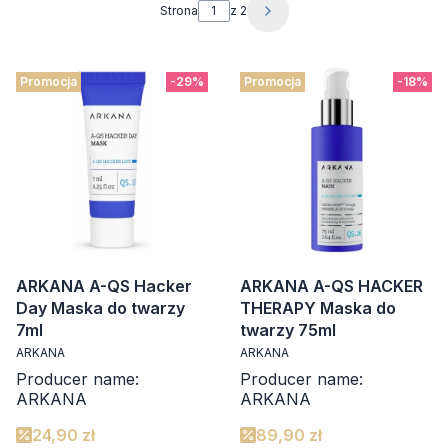
Strona
z 2
Następne produkty
Promocja
-29%
Promocja
-18%
ARKANA A-QS Hacker
ARKANA A-QS HACKER
Day Maska do twarzy
THERAPY Maska do
7ml
twarzy 75ml
ARKANA
ARKANA
Producer name:
Producer name:
ARKANA
ARKANA
24,90 zł
89,90 zł