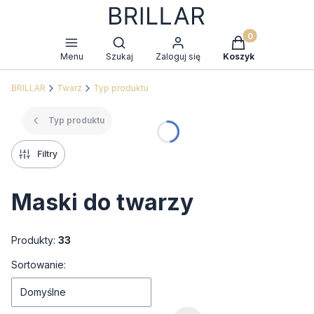
Produkty w kosz
Otwórz wyszukiwarkę
Menu
Szukaj
Zaloguj się
Koszyk
BRILLAR
Twarz
Typ produktu
Typ produktu
Filtry
Maski do twarzy
Produkty:
33
Lista produktów
Sortowanie:
Domyślne