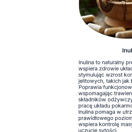
Inu
Inulina to naturalny p
wspiera zdrowie ukł
stymulując wzrost kor
jelitowych, takich jak 
Poprawia funkcjonowan
wspomagając trawieni
składników odżywczy
pracę układu pokar
inulina pomaga w utr
prawidłowego poziom
wspiera kontrolę masy
uczucie sytości.