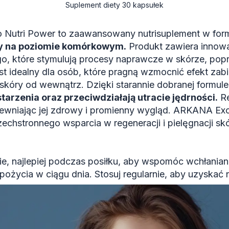
Suplement diety 30 kapsułek
utri Power to zaawansowany nutrisuplement w formi
ry na poziomie komórkowym.
Produkt zawiera innowa
, które stymulują procesy naprawcze w skórze, popraw
st idealny dla osób, które pragną wzmocnić efekt z
skóry od wewnątrz. Dzięki starannie dobranej formule
tarzenia oraz przeciwdziałają utracie jędrności.
Re
pewniając jej zdrowy i promienny wygląd. ARKANA Exo
chstronnego wsparcia w regeneracji i pielęgnacji skó
e, najlepiej podczas posiłku, aby wspomóc wchłanian
spożycia w ciągu dnia. Stosuj regularnie, aby uzyskać 