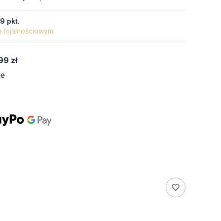
19 pkt
.
e lojalnościowym.
99 zł
ie