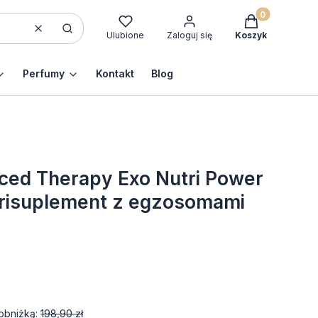
Produkty w kos
Wyczyść
Szukaj
Ulubione
Zaloguj się
Koszyk
Perfumy
Kontakt
Blog
d Therapy Exo Nutri Power
trisuplement z egzosomami
obniżką:
198,90 zł