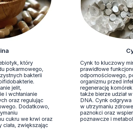
lina
C
rebiotyk, który
Cynk to kluczowy min
adu pokarmowego,
prawidłowe funkcjon
zystnych bakterii
odpornościowego, p
bifidobakterie.
organizmu przed inf
ie jelit,
regenerację komórek i
e i wchłanianie
także bierze udział w 
ch oraz regulując
DNA. Cynk odgrywa 
mowego. Dodatkowo,
w utrzymaniu zdrowej
zymaniu
paznokci oraz wspier
u cukru we krwi oraz
poznawcze i metabol
 ciała, zwiększając