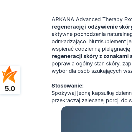
ARKANA Advanced Therapy Exo N
regenerację i odżywienie skó
aktywne pochodzenia naturalnego
odmładzająco. Nutrisuplement je
wspierać codzienną pielęgnację 
regeneracji skóry z oznakami s
poprawia ogólny stan skóry, za
wybór dla osób szukających wsze
Stosowanie:
5.0
Spożywaj jedną kapsułkę dzienni
przekraczaj zalecanej porcji do 