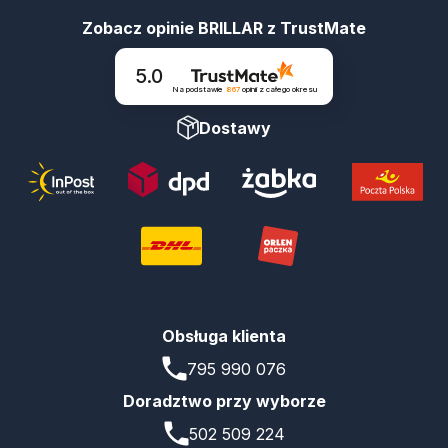
Zobacz opinie BRILLAR z TrustMate
5.0
Na podstawie
867
opinii
z całego okresu
Dostawy
Obsługa klienta
795 990 076
Doradztwo przy wyborze
502 509 224