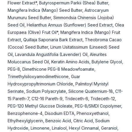
Flower Extract*, Butyrospermum Parkii (Shea) Butter,
Mangifera Indica (Mango) Seed Butter, Astrocaryum
Murumuru Seed Butter, Simmondsia Chinensis (Jojoba)
Seed Oil, Helianthus Annuus (Sunflower) Seed Extract, Olea
Europaea (Olive) Fruit Oil*, Mangifera Indica (Mango) Fruit
Extract, Quillaja Saponaria Bark Extract, Theobroma Cacao
(Cocoa) Seed Butter, Linum Usitatissimum (Linseed) Seed
Oil, Lavandula Angustifolia (Lavender) Oil, Aleurites
Moluccanus Seed Oil, Keratin Amino Acids, Butylene Glycol,
PEG-8, Dimethicone PEG-8 Meadowfoamate,
Trimethylsiloxyamodimethicone, Guar
Hydroxypropyltrimonium Chloride, Palmitoyl Myristyl
Serinate, Sodium Polyacrylate, Silicone Quaternium-18, C11-
15 Pareth-7, C12-16 Pareth-9, Trideceth-6, Trideceth-12,
PEG-120 Methyl Glucose Dioleate, PEG-8/SMDI Copolymer,
Benzophenone-4, Disodium EDTA, Phenoxyethanol,
Ethylhexylglycerin, Benzoic Acid, Citric Acid, Sodium
Hydroxide, Limonene, Linalool, Hexyl Cinnamal, Geraniol,