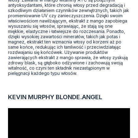
antyoksydantami, które chronią włosy przed degradacją i
szkodliwym działaniem czynników zewnętrznych, takich jak
promieniowanie UV czy zanieczyszczenia. Dzięki swoim
właściwościom nawilżającym, ekstrakt z mango zapobiega
wysuszaniu się włosów, sprawiając, że stają się one
miękkie, elastyczne i łatwiejsze do rozczesania. Ponadto,
dzięki wysokiej zawartości minerałów, takich jak potas i
magnez, ekstrakt ten wzmacnia włosy od korzeni aż po
same końce, redukując ich łamliwość i przeciwdziałając
rozdwajaniu się końcówek. Używanie produktów
zawierających ekstrakt z mango sprawia, że włosy zyskują
zdrowy blask, są głęboko odżywione i zachowują swoją
witalność, co czyni ten składnik niezastąpionym w
pielęgnacji każdego typu włosów.
KEVIN MURPHY BLONDE.ANGEL