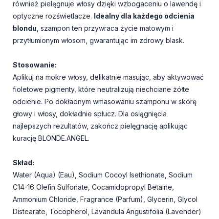
również pielęgnuje włosy dzięki wzbogaceniu o lawendę i
optyczne rozświetlacze.
Idealny dla każdego odcienia
blondu
, szampon ten przywraca życie matowym i
przytłumionym włosom, gwarantując im zdrowy blask.
Stosowanie:
Aplikuj na mokre włosy, delikatnie masując, aby aktywować
fioletowe pigmenty, które neutralizują niechciane żółte
odcienie. Po dokładnym wmasowaniu szamponu w skórę
głowy i włosy, dokładnie spłucz. Dla osiągnięcia
najlepszych rezultatów, zakończ pielęgnację aplikując
kurację BLONDE.ANGEL.
Skład:
Water (Aqua) (Eau), Sodium Cocoyl Isethionate, Sodium
C14-16 Olefin Sulfonate, Cocamidopropyl Betaine,
Ammonium Chloride, Fragrance (Parfum), Glycerin, Glycol
Distearate, Tocopherol, Lavandula Angustifolia (Lavender)