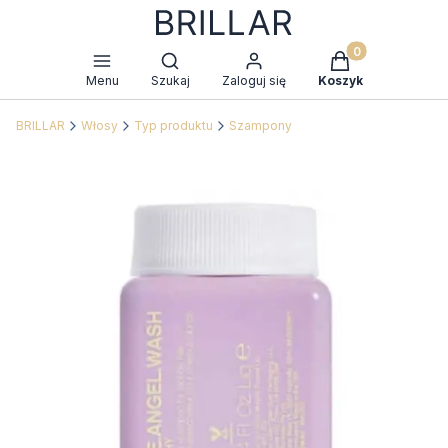
Produkty w kosz
Otwórz wyszukiwarkę
Menu
Szukaj
Zaloguj się
Koszyk
BRILLAR
Włosy
Typ produktu
Szampony