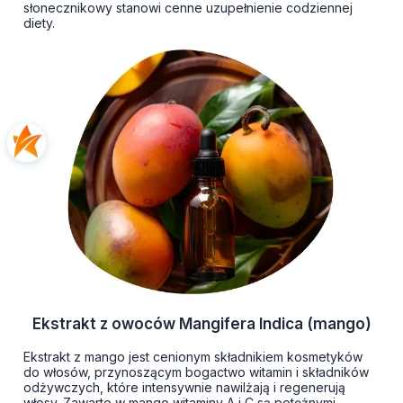
słonecznikowy stanowi cenne uzupełnienie codziennej
diety.
Ekstrakt z owoców Mangifera Indica (mango)
Ekstrakt z mango jest cenionym składnikiem kosmetyków
do włosów, przynoszącym bogactwo witamin i składników
odżywczych, które intensywnie nawilżają i regenerują
włosy. Zawarte w mango witaminy A i C są potężnymi