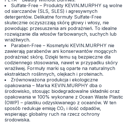
Sulfate-Free – Produkty KEVIN.MURPHY są wolne
od siarczanów (SLS, SLES) i agresywnych
detergentów. Delikatne formuły Sulfate-Free
skutecznie oczyszczają skórę głowy i włosy, nie
powodując przesuszenia ani podrażnień. To idealne
rozwiązanie dla włosów farbowanych, suchych lub
wrażliwych.
Paraben-Free – Kosmetyki KEVIN.MURPHY nie
zawierają parabenów ani konserwantów mogących
podrażniać skórę. Dzięki temu są bezpieczne dla
codziennego stosowania, nawet w przypadku skóry
wrażliwej. Formuły marki są oparte na naturalnych
ekstraktach roślinnych, olejkach i proteinach.
Zrównoważona produkcja i ekologiczne
opakowania – Marka KEVIN.MURPHY dba o
środowisko, stosując biodegradowalne składniki oraz
opakowania w 100% wykonane z Ocean Waste Plastic
(OWP) – plastiku odzyskiwanego z oceanów. W ten
sposób redukuje emisję CO₂ i ilość odpadów,
wspierając globalny ruch na rzecz ochrony
środowiska.