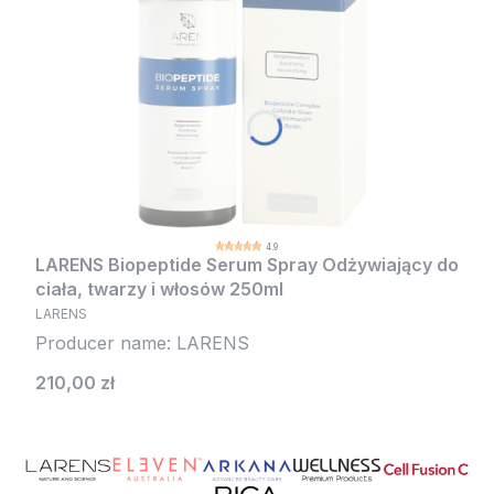
4.9
LARENS Biopeptide Serum Spray Odżywiający do
ciała, twarzy i włosów 250ml
LARENS
Producer name: LARENS
Cena
210,00 zł