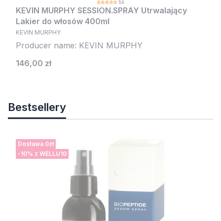
5.0
KEVIN MURPHY SESSION.SPRAY Utrwalający
Lakier do włosów 400ml
KEVIN MURPHY
Producer name: KEVIN MURPHY
Cena
146,00 zł
Bestsellery
Dostawa 0zł
-10% z WELLU10