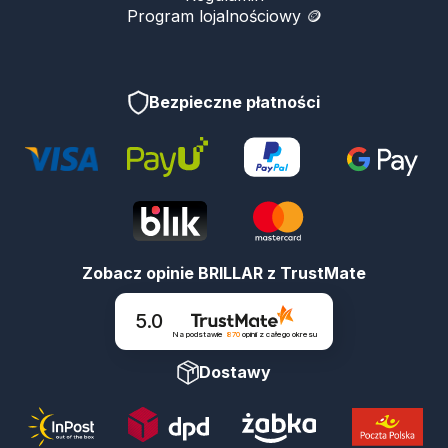
Program lojalnościowy 🪙
Bezpieczne płatności
Zobacz opinie BRILLAR z TrustMate
5.0
Na podstawie
870
opinii
z całego okresu
Dostawy