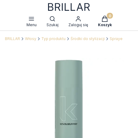
Produkty w kosz
Otwórz wyszukiwarkę
Menu
Szukaj
Zaloguj się
Koszyk
BRILLAR
Włosy
Typ produktu
Środki do stylizacji
Spraye