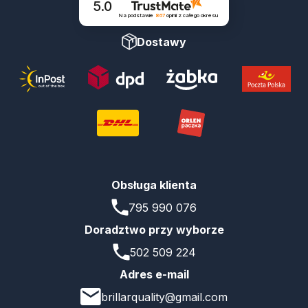
5.0
Na podstawie
867
opinii
z całego okresu
Dostawy
Obsługa klienta
795 990 076
Doradztwo przy wyborze
502 509 224
Adres e-mail
brillarquality@gmail.com