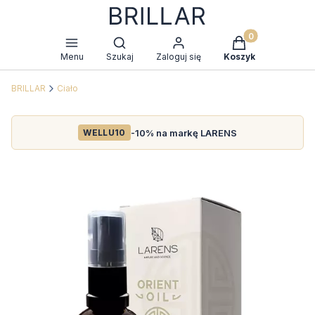
Produkty w kosz
Otwórz wyszukiwarkę
Menu
Szukaj
Zaloguj się
Koszyk
BRILLAR
Ciało
-10% na markę LARENS
WELLU10