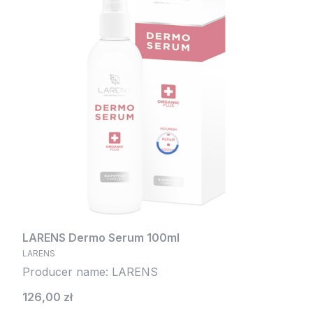
LARENS Dermo Serum 100ml
LARENS
Producer name: LARENS
Cena
126,00 zł