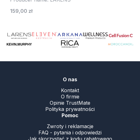
Cena
159,00 zł
.
O nas
Kontakt
O firmie
Opinie TrustMate
Polityka prywatności
Pomoc
Zwroty i reklamacje
FAQ - pytania i odpowiedzi
Jak skorzystać z kodu rabatowego