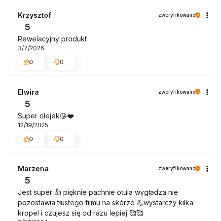
Krzysztof
zweryfikowano
5
Rewelacyjny produkt
3/7/2026
0
0
Elwira
zweryfikowano
5
Super olejek😘❤️
12/19/2025
0
0
Marzena
zweryfikowano
5
Jest super 👍️ pięknie pachnie otula wygładza nie
pozostawia tłustego filmu na skórze 💪wystarczy kilka
kropel i czujesz się od razu lepiej 🥰🥰