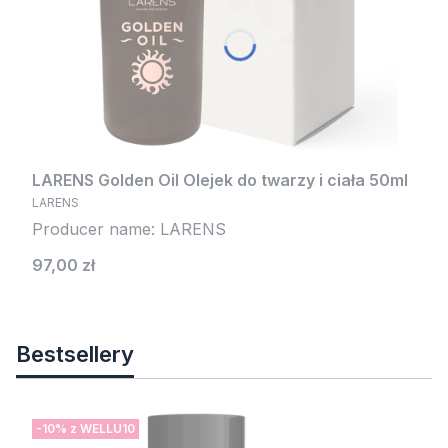
LARENS Golden Oil Olejek do twarzy i ciała 50ml
LARENS
Producer name: LARENS
Cena
97,00 zł
Bestsellery
-10% z WELLU10