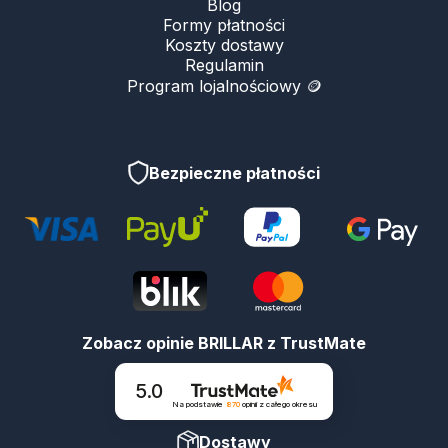
Blog
Formy płatności
Koszty dostawy
Regulamin
Program lojalnościowy 🪙
Bezpieczne płatności
Zobacz opinie BRILLAR z TrustMate
5.0
Na podstawie
870
opinii
z całego okresu
Dostawy