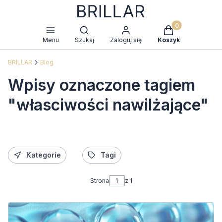
Produkty w kosz
Otwórz wyszukiwarkę
Menu
Szukaj
Zaloguj się
Koszyk
BRILLAR
Blog
Wpisy oznaczone tagiem
"własciwości nawilżające"
Kategorie
Tagi
Strona
z 1