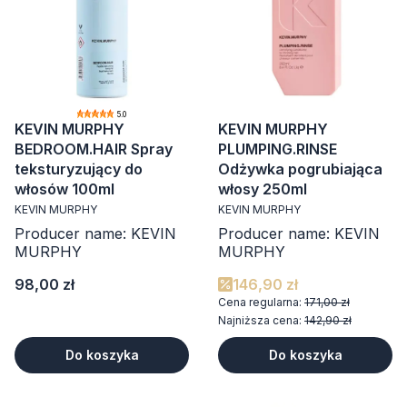
5.0
KEVIN MURPHY
KEVIN MURPHY
BEDROOM.HAIR Spray
PLUMPING.RINSE
teksturyzujący do
Odżywka pogrubiająca
włosów 100ml
włosy 250ml
KEVIN MURPHY
KEVIN MURPHY
Producer name: KEVIN
Producer name: KEVIN
MURPHY
MURPHY
Cena
98,00 zł
146,90 zł
Cena regularna:
171,00 zł
Najniższa cena:
142,90 zł
Do koszyka
Do koszyka