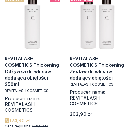
REVITALASH
REVITALASH
COSMETICS Thickening
COSMETICS Thickening
Odżywka do włosów
Zestaw do włosów
dodająca objętości
dodający objętości
250ml
REVITALASH COSMETICS
REVITALASH COSMETICS
Producer name:
REVITALASH
Producer name:
COSMETICS
REVITALASH
COSMETICS
Cena
202,90 zł
124,90 zł
Cena regularna:
140,00 zł