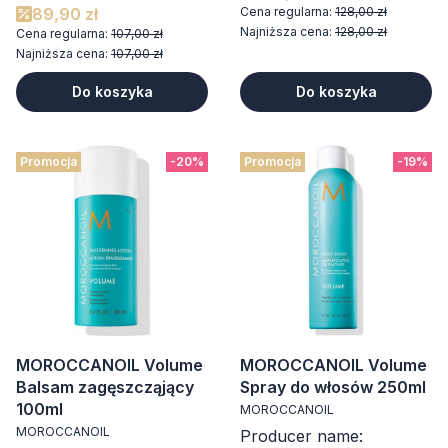
89,90 zł
Cena regularna:
128,00 zł
Najniższa cena:
128,00 zł
Cena regularna:
107,00 zł
Najniższa cena:
107,00 zł
Do koszyka
Do koszyka
Promocja
-20%
Promocja
-19%
MOROCCANOIL Volume
MOROCCANOIL Volume
Balsam zagęszcząjący
Spray do włosów 250ml
100ml
MOROCCANOIL
MOROCCANOIL
Producer name: