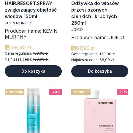
HAIR.RESORT.SPRAY
Odżywka do włosów
zwiększający objętość
przesuszonych
włosów 150ml
cienkich i kruchych
250ml
KEVIN MURPHY
JOICO
Producer name: KEVIN
MURPHY
Producer name: JOICO
129,90 zł
67,90 zł
Cena regularna:
153,00 zł
Cena regularna:
130,00 zł
Najniższa cena:
129,90 zł
Najniższa cena:
68,90 zł
Do koszyka
Do koszyka
Promocja
-49%
Promocja
-12%