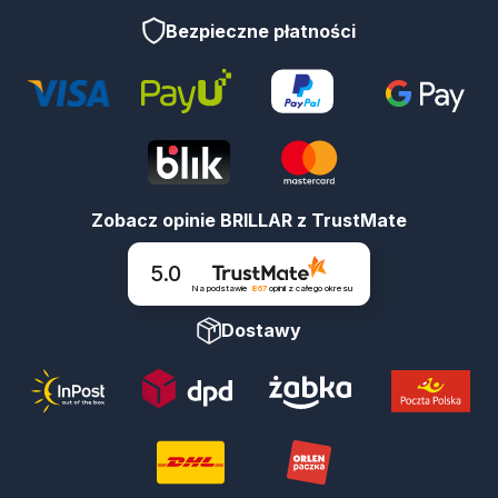
Bezpieczne płatności
Zobacz opinie BRILLAR z TrustMate
5.0
Na podstawie
867
opinii
z całego okresu
Dostawy