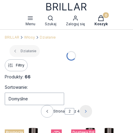
Produkty w kosz
Otwórz wyszukiwarkę
Menu
Szukaj
Zaloguj się
Koszyk
BRILLAR
Włosy
Działanie
Działanie
Filtry
Produkty:
66
Lista produktów
Sortowanie:
Domyślne
Strona
z 4
Poprzednie produkty
Następne produkty
Promocja
-11%
Dostawa 0zł