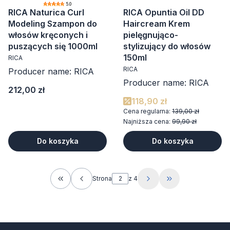
5.0
RICA Naturica Curl
RICA Opuntia Oil DD
Modeling Szampon do
Haircream Krem
włosów kręconych i
pielęgnująco-
puszących się 1000ml
stylizujący do włosów
150ml
RICA
RICA
Producer name: RICA
Producer name: RICA
Cena
212,00 zł
118,90 zł
Cena regularna:
139,00 zł
Najniższa cena:
99,90 zł
Do koszyka
Do koszyka
Strona
z 4
Wróć do pierwszej strony z produktami
Przejdź do ostat
.