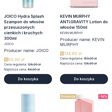
JOICO Hydra Splash
KEVIN MURPHY
Szampon do włosów
ANTI.GRAVITY Lotion do
przesuszonych
włosów 150ml
cienkich i kruchych
KEVIN MURPHY
300ml
Producer name: KEVIN
JOICO
MURPHY
Producer name: JOICO
134,90 zł
Cena regularna:
153,00 zł
63,90 zł
Najniższa cena:
126,90 zł
Cena regularna:
126,00 zł
Najniższa cena:
64,90 zł
Do koszyka
Do koszyka
Promocja
-14%