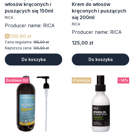
włosów kręconych i
Krem do włosów
puszących się 150ml
kręconych i puszących
się 200ml
RICA
RICA
Producer name: RICA
Producer name: RICA
139,90 zł
Cena
Cena regularna:
165,00 zł
125,00 zł
Najniższa cena:
129,90 zł
Do koszyka
Do koszyka
Dostawa 0zł
Promocja
-14%