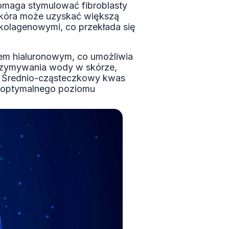
 pomaga stymulować fibroblasty
 skóra może uzyskać większą
 kolagenowymi, co przekłada się
em hialuronowym, co umożliwia
trzymywania wody w skórze,
ka. Średnio-cząsteczkowy kwas
e optymalnego poziomu