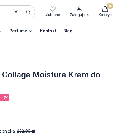
Produkty w kos
Wyczyść
Szukaj
Ulubione
Zaloguj się
Koszyk
Perfumy
Kontakt
Blog
ollage Moisture Krem do
 zł
obniżką:
232,90 zł