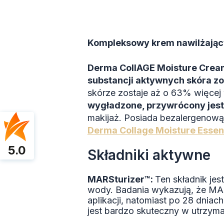
Kompleksowy krem nawilżając
Derma CollAGE Moisture Crea
substancji aktywnych skóra zo
skórze zostaje aż o 63% więcej
wygładzone, przywrócony jest 
makijaż. Posiada bezalergenową
Derma Collage Moisture Esse
5.0
Składniki aktywne
MARSturizer™:
Ten składnik jes
wody. Badania wykazują, że MAR
aplikacji, natomiast po 28 dnia
jest bardzo skuteczny w utrzym