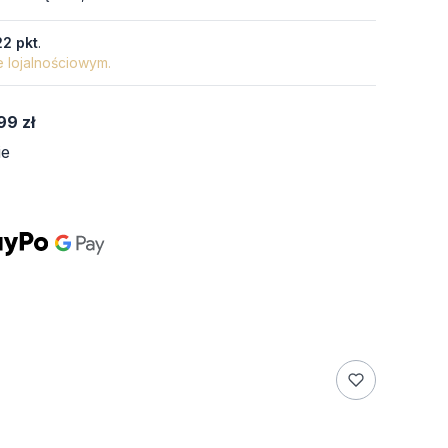
22 pkt
.
e lojalnościowym.
99 zł
ie