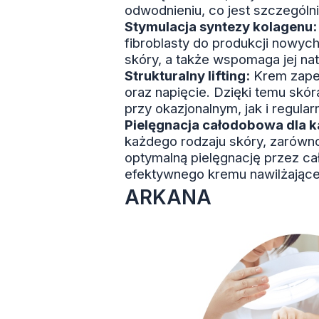
odwodnieniu, co jest szczególn
Stymulacja syntezy kolagenu:
fibroblasty do produkcji nowyc
skóry, a także wspomaga jej na
Strukturalny lifting:
Krem zapewn
oraz napięcie. Dzięki temu skó
przy okazjonalnym, jak i regula
Pielęgnacja całodobowa dla k
każdego rodzaju skóry, zarówno
optymalną pielęgnację przez ca
efektywnego kremu nawilżająceg
ARKANA