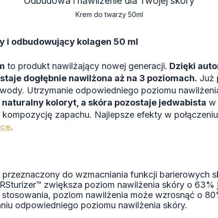
Odbudowa i nawilżenie dla Twojej skóry
Krem do twarzy 50ml
y i odbudowujący kolagen 50 ml
m
to produkt nawilżający nowej generacji.
Dzięki auto
staje dogłębnie nawilżona aż na 3 poziomach.
Już p
 wody. Utrzymanie odpowiedniego poziomu nawilżeni
naturalny koloryt, a skóra pozostaje jedwabista
w 
 kompozycję zapachu. Najlepsze efekty w połączeniu
nce
.
t przeznaczony do wzmacniania funkcji barierowych sk
Sturizer™ zwiększa poziom nawilżenia skóry o 63% j
ch stosowania, poziom nawilżenia może wzrosnąć o 80%
aniu odpowiedniego poziomu nawilżenia skóry.