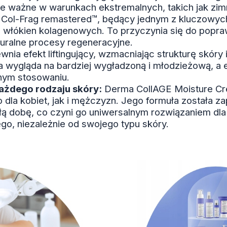
ie ważne w warunkach ekstremalnych, takich jak zi
Col-Frag remastered™, będący jednym z kluczowych
h włókien kolagenowych. To przyczynia się do popraw
turalne procesy regeneracyjne.
ia efekt liftingujący, wzmacniając strukturę skóry 
ra wygląda na bardziej wygładzoną i młodzieżową, a 
rnym stosowaniu.
ażdego rodzaju skóry:
Derma CollAGE Moisture Cre
 dla kobiet, jak i mężczyzn. Jego formuła została z
łą dobę, co czyni go uniwersalnym rozwiązaniem dl
o, niezależnie od swojego typu skóry.