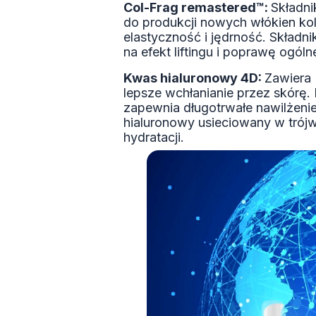
Col-Frag remastered™:
Składni
do produkcji nowych włókien ko
elastyczność i jędrność. Składn
na efekt liftingu i poprawę ogólne
Kwas hialuronowy 4D:
Zawiera 
lepsze wchłanianie przez skórę.
zapewnia długotrwałe nawilżenie
hialuronowy usieciowany w trój
hydratacji.