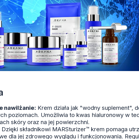
a
 nawilżanie:
Krem działa jak "wodny suplement", d
ych poziomach. Umożliwia to kwas hialuronowy w tec
ch skóry oraz na jej powierzchni.
Dzięki składnikowi MARSturizer™ krem pomaga ut
we dla jej zdrowego wyglądu i funkcjonowania. Reg