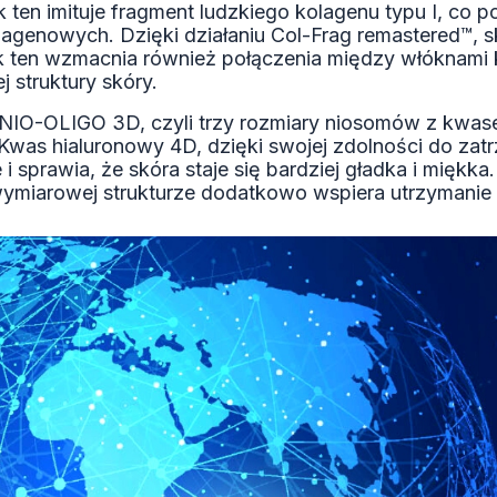
k ten imituje fragment ludzkiego kolagenu typu I, co
lagenowych. Dzięki działaniu Col-Frag remastered™,
ik ten wzmacnia również połączenia między włóknami
j struktury skóry.
NIO-OLIGO 3D, czyli trzy rozmiary niosomów z kwas
 Kwas hialuronowy 4D, dzięki swojej zdolności do za
 i sprawia, że skóra staje się bardziej gładka i mięk
wymiarowej strukturze dodatkowo wspiera utrzymani